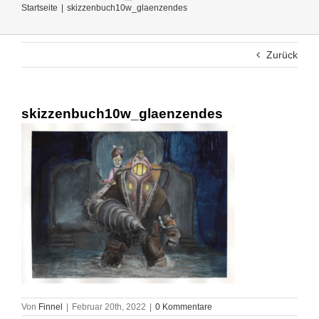
Startseite
Startseite
skizzenbuch10w_glaenzendes
Gemaltes
Zurück
Test von Stiften und Farben
skizzenbuch10w_glaenzendes
Alle anderen Themen
Impressum
Von
Finnel
|
Februar 20th, 2022
|
0 Kommentare