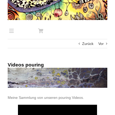
Zum
Inhalt
springen
Toggle
Navigation
Zurück
Vor
Startseite
Videos pouring
Gemaltes
Zeige
grösseres
Bild
Test von Stiften und Farben
Meine Sammlung von unseren pouring Videos.
Alle anderen Themen