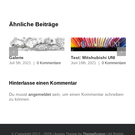
Ähnliche Beiträge
Galerie
Test: Mitshubishi UNI
T
L
Juli 5th, 2021
|
0 Kommentare
Juni 19th, 2021
|
0 Kommentare
J
Hinterlasse einen Kommentar
Du musst
angemeldet
sein, um einen Kommentar schreiben
zu können.
© Copyright 2012 - 2026 | Avada Theme by
ThemeFusion
| All Rights