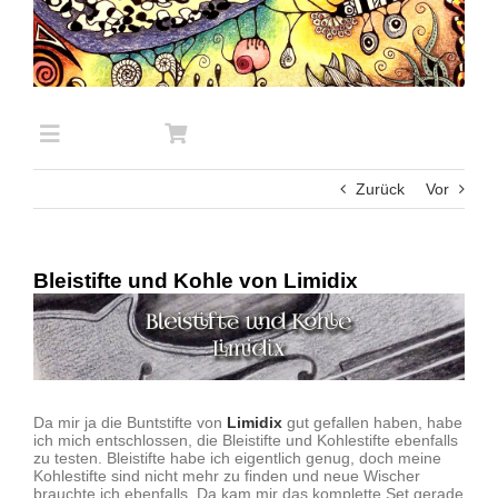
Zum
Inhalt
springen
Toggle
Navigation
Zurück
Vor
Startseite
Bleistifte und Kohle von Limidix
Gemaltes
Zeige
grösseres
Bild
Test von Stiften und Farben
Da mir ja die Buntstifte von
Limidix
gut gefallen haben, habe
ich mich entschlossen, die Bleistifte und Kohlestifte ebenfalls
Alle anderen Themen
zu testen. Bleistifte habe ich eigentlich genug, doch meine
Kohlestifte sind nicht mehr zu finden und neue Wischer
brauchte ich ebenfalls. Da kam mir das komplette Set gerade