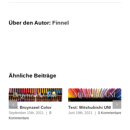
Über den Autor:
Finnel
Ähnliche Beiträge
Test: Bruynzeel Color
Test: Mitshubishi UNI
T
L
September 15th, 2021
|
0
Juni 19th, 2021
|
0 Kommentare
J
Kommentare