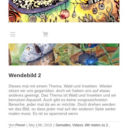
Zum
Inhalt
springen
Toggle
Navigation
Startseite
Wendebild 2
Gemaltes
Dieses mal mit einem Thema, Wald und Insekten. Wieder
sitzen wir uns gegenüber, doch wir haben uns auf etwas
anderes geeinigt. Das Thema ist Wald und Insekten und wir
Test von Stiften und Farben
benutzen Aquarell. Auch gibt es keine vorgezeichneten
Bereiche, jeder mal da wo er möchte. Doch drehen werden
wir das Bild, so dass jeder mal auf der anderen Seite weiter
malen muss. Es ist so spannend wenn
Alle anderen Themen
Von
Finnel
|
Mai 13th, 2019
|
Gemaltes
,
Videos
,
Wir malen zu 2.
,