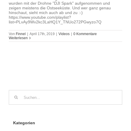
wurden mit der Drohne "DJI Spark" aufgenommen und
zeigen meistens die Ostseeküste. Und wer ganz genau
hinschaut, sieht mich auch ab und zu :-)
https://www.youtube.com/playlist?
list=PLvAy9Wv2kc3LaHQ1Y_TNUo272PGwyzo7Q
Von
Finnel
|
April 17th, 2019
|
Videos
|
0 Kommentare
Weiterlesen
Suche
nach:
Kategorien