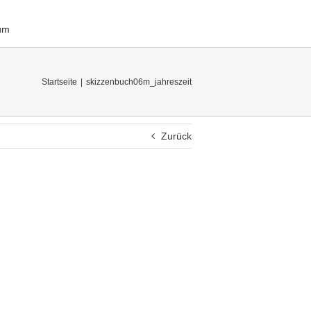
um
Startseite
skizzenbuch06m_jahreszeit
Zurück