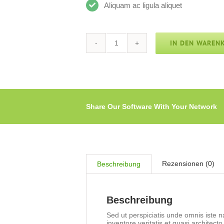
Aliquam ac ligula aliquet
IN DEN WAREN
Helpsuite
v2
Menge
Share Our Software With Your Network
Rezensionen (0)
Beschreibung
Beschreibung
Sed ut perspiciatis unde omnis iste 
inventore veritatis et quasi architect