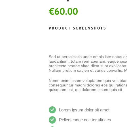
€
60.00
PRODUCT SCREENSHOTS
Sed ut perspiciatis unde omnis iste natus 
laudantium, totam rem aperiam, eaque ipsa q
architecto beatae vitae dicta sunt explicabo
Nullam pretium sapien et varius convallis.
Nemo enim ipsam voluptatem quia voluptas si
consequuntur magni dolores eos qui ration
quisquam est, qui dolorem ipsum quia sit.
Lorem ipsum dolor sit amet
Pellentesque nec tor ultrices