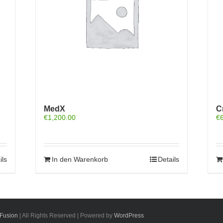
MedX
C
€
1,200.00
€
ils
In den Warenkorb
Details
Fusion
| All Rights Reserved | Powered by
WordPress