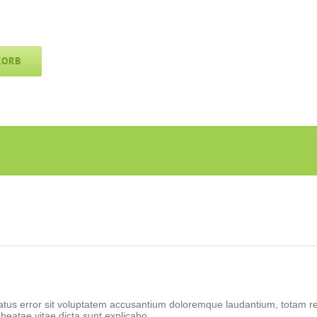
KORB
natus error sit voluptatem accusantium doloremque laudantium, totam r
o beatae vitae dicta sunt explicabo.