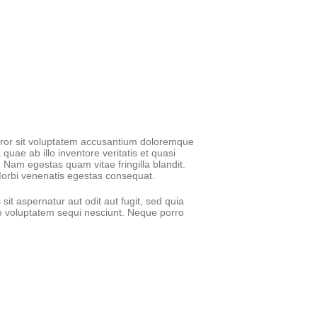
error sit voluptatem accusantium doloremque
uae ab illo inventore veritatis et quasi
. Nam egestas quam vitae fringilla blandit.
 Morbi venenatis egestas consequat.
t aspernatur aut odit aut fugit, sed quia
e voluptatem sequi nesciunt. Neque porro