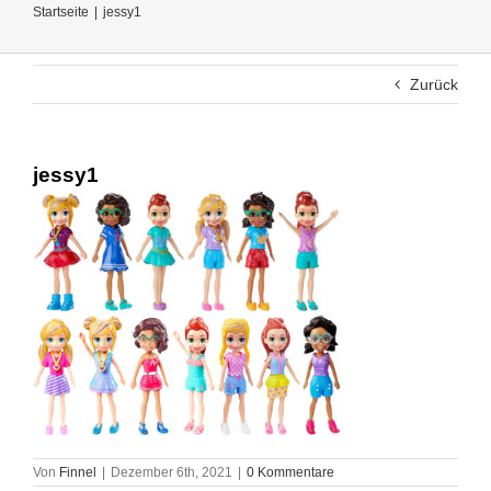
Startseite
Startseite
jessy1
Gemaltes
Zurück
Test von Stiften und Farben
jessy1
Alle anderen Themen
Impressum
Von
Finnel
|
Dezember 6th, 2021
|
0 Kommentare