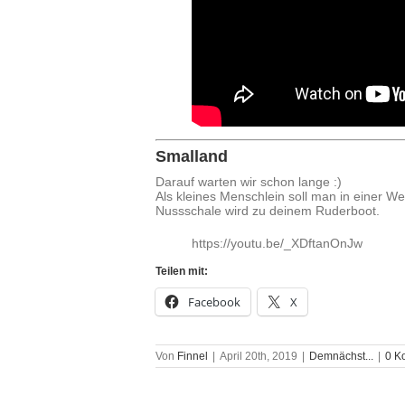
Smalland
Darauf warten wir schon lange :)
Als kleines Menschlein soll man in einer We
Nussschale wird zu deinem Ruderboot.
https://youtu.be/_XDftanOnJw
Teilen mit:
Facebook
X
Von
Finnel
|
April 20th, 2019
|
Demnächst...
|
0 K